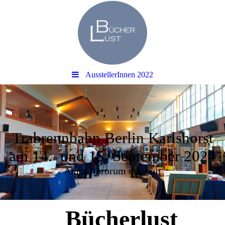
AusstellerInnen 2022
Trabrennbahn Berlin Karlshorst
am 14. und 15. September 2024
Amor librorum nos unit
Bücherlust