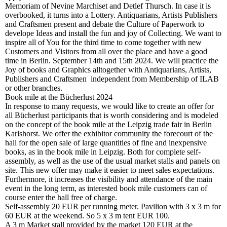
Memoriam of Nevine Marchiset and Detlef Thursch. In case it is
overbooked, it turns into a Lottery. Antiquarians, Artists Publishers
and Craftsmen present and debate the Culture of Paperwork to
develope Ideas and install the fun and joy of Collecting. We want to
inspire all of You for the third time to come together with new
Customers and Visitors from all over the place and have a good
time in Berlin. September 14th and 15th 2024. We will practice the
Joy of books and Graphics alltogether with Antiquarians, Artists,
Publishers and Craftsmen independent from Membership of ILAB
or other branches.
Book mile at the Bücherlust 2024
In response to many requests, we would like to create an offer for
all Bücherlust participants that is worth considering and is modeled
on the concept of the book mile at the Leipzig trade fair in Berlin
Karlshorst. We offer the exhibitor community the forecourt of the
hall for the open sale of large quantities of fine and inexpensive
books, as in the book mile in Leipzig. Both for complete self-
assembly, as well as the use of the usual market stalls and panels on
site. This new offer may make it easier to meet sales expectations.
Furthermore, it increases the visibility and attendance of the main
event in the long term, as interested book mile customers can of
course enter the hall free of charge.
Self-assembly 20 EUR per running meter. Pavilion with 3 x 3 m for
60 EUR at the weekend. So 5 x 3 m tent EUR 100.
A 3 m Market stall provided by the market 120 EUR at the