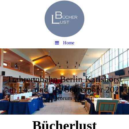
Home
Trabrennbahn Berlin Karlshorst
am 14. und 15. September 2024
Amor librorum nos unit
Bücherlust