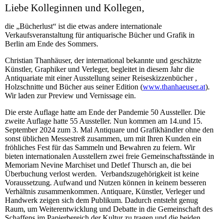
Liebe Kolleginnen und Kollegen,
die „Bücherlust“ ist die etwas andere internationale
Verkaufsveranstaltung für antiquarische Bücher und Grafik in
Berlin am Ende des Sommers.
Christian Thanhäuser, der international bekannte und geschätzte
Künstler, Graphiker und Verleger, begleitet in diesem Jahr die
Antiquariate mit einer Ausstellung seiner Reiseskizzenbücher ,
Holzschnitte und Bücher aus seiner Edition (
www.thanhaeuser.at
).
Wir laden zur Preview und Vernissage ein.
Die erste Auflage hatte am Ende der Pandemie 50 Aussteller. Die
zweite Auflage hatte 55 Aussteller. Nun kommen am 14.und 15.
September 2024 zum 3. Mal Antiquare und Grafikhändler ohne den
sonst üblichen Messestreß zusammen, um mit Ihren Kunden ein
fröhliches Fest für das Sammeln und Bewahren zu feiern. Wir
bieten internationalen Ausstellern zwei freie Gemeinschaftsstände in
Memoriam Nevine Marchiset und Detlef Thursch an, die bei
Überbuchung verlost werden. Verbandszugehörigkeit ist keine
Voraussetzung. Aufwand und Nutzen können in keinem besseren
Verhältnis zusammenkommen. Antiquare, Künstler, Verleger und
Handwerk zeigen sich dem Publikum. Dadurch entsteht genug
Raum, um Weiterentwicklung und Debatte in die Gemeinschaft des
Schaffens im Papierbereich der Kultur zu tragen und die beiden